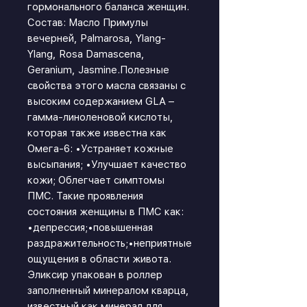
гормонального баланса женщин.
Состав: Масло Примулы
вечерней, Palmarosa, Ylang-
Ylang, Rosa Damascena,
Geranium, Jasmine.Полезные
свойства этого масла связаны с
высоким содержанием GLA –
гамма-линоленовой кислоты,
которая также известна как
Омега-6: •Устраняет кожные
высыпания; •Улучшает качество
кожи; Облегчает симптомы
ПМС. Такие проявления
состояния женщины в ПМС как:
•депрессия;•повышенная
раздражительность;•неприятные
ощущения в области живота.
Эликсир упакован в роллер
заполненный минералом кварца,
известный как минерал для