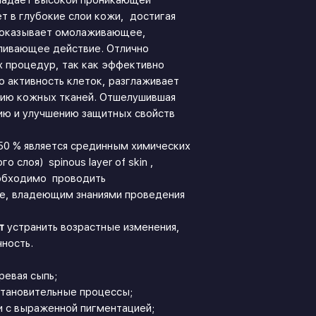
ладает высокой проникающей
т в глубокие слои кожи, достигая
 оказывает омолаживающее,
ливающее действие. Отлично
 процедур, так как эффективно
 активность клеток, разглаживает
ию кожных тканей. Отшелушившая
ию и улучшению защитных свойств
 50 % является срединным химических
 слоя) spinous layer of skin ,
обходимо проводить
не, владеющим знаниями проведения
т
устранить возрастные изменения,
чность.
ревая сыпь;
становительные процессы;
и с выраженной пигментацией;