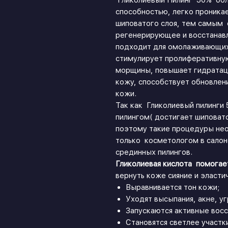
Гликолиевый Пилинг 50% об
способностью, легко проникае
шиповатого слоя, тем самым
регенерирующее и восстанав
подходит для омолаживающих
стимулирует пролиферативную
морщины, повышает гидратац
кожу, способствует обновлен
кожи.
Так как Гликолиевый пилинги
пилингом( достигает шиповатого
поэтому такие процедуры не
только косметологом в сало
срединных пилингов.
Гликолиевая кислота помогае
вернуть коже сияние и эласти
Выравнивается тон кожи;
Уходят высыпания, акне, уг
Запускаются активные вос
Становятся светлее участк