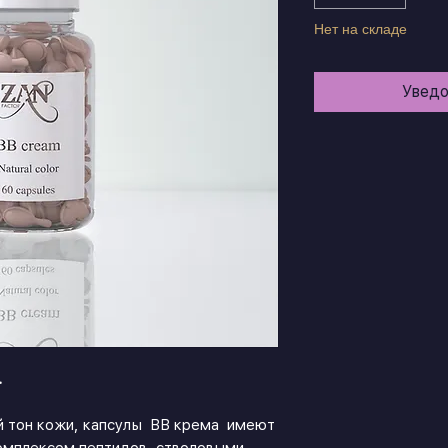
Нет на складе
Уведо
.
й тон кожи, капсулы ВВ крема имеют