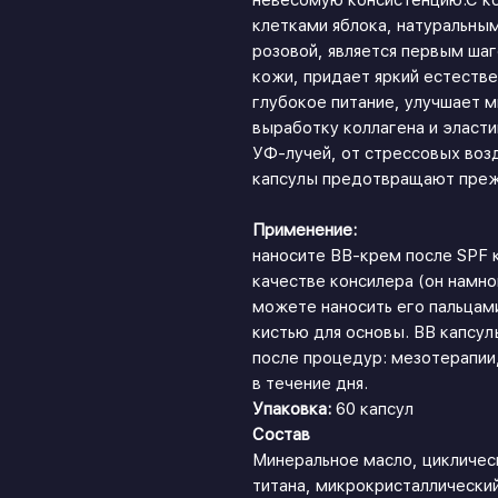
невесомую консистенцию.С к
клетками яблока, натуральны
розовой, является первым ша
кожи, придает яркий естестве
глубокое питание, улучшает 
выработку коллагена и эласт
УФ-лучей, от стрессовых во
капсулы предотвращают преж
Применение:
наносите BB-крем после SPF 
качестве консилера (он намно
можете наносить его пальцами
кистью для основы. BB капсу
после процедур: мезотерапии
в течение дня.
Упаковка:
60 капсул
Состав
Минеральное масло, цикличес
титана, микрокристаллический