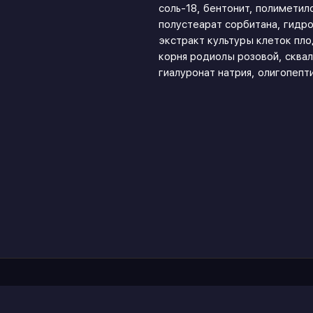
соль-18, бентонит, полиметил
полустеарат сорбитана, гидр
экстракт культуры клеток п
корня родиолы розовой, сквал
гиалуронат натрия, олигопепт