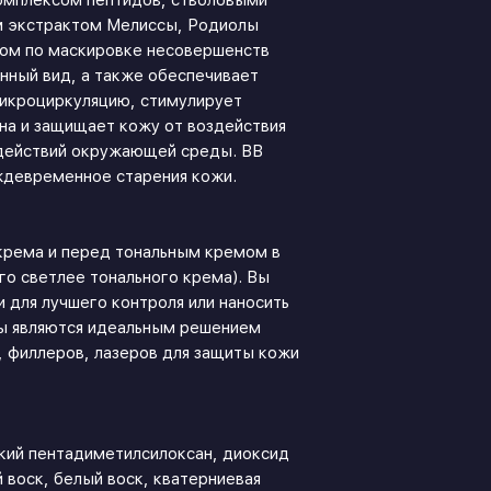
омплексом пептидов, стволовыми
м экстрактом Мелиссы, Родиолы
гом по маскировке несовершенств
нный вид, а также обеспечивает
микроциркуляцию, стимулирует
ина и защищает кожу от воздействия
здействий окружающей среды. BB
девременное старения кожи.
крема и перед тональным кремом в
го светлее тонального крема). Вы
 для лучшего контроля или наносить
лы являются идеальным решением
, филлеров, лазеров для защиты кожи
кий пентадиметилсилоксан, диоксид
 воск, белый воск, кватерниевая