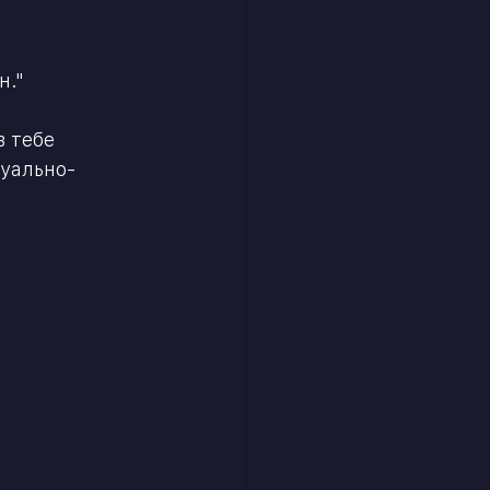
н."
 тебе 
уально- 