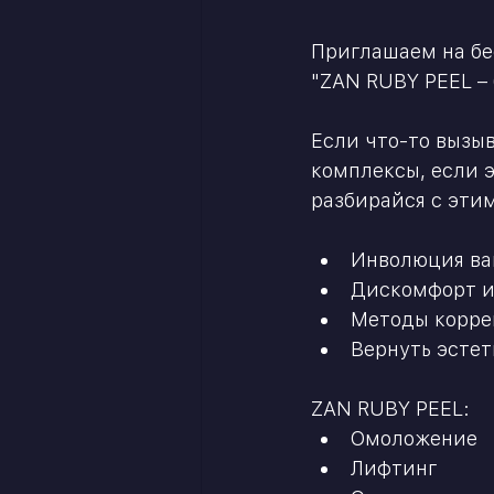
⠀
Приглашаем на бе
"ZAN RUBY PEEL –
Если что-то вызыв
комплексы, если э
разбирайся с эти
⠀
Инволюция ва
Дискомфорт и
Методы корре
Вернуть эсте
⠀
ZAN RUBY PEEL:
Омоложение
Лифтинг