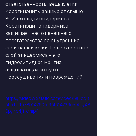
ответственность, ведь клетки 
Кератиноциты занимают свыше 
80% площади эпидермиса.
Кератиноцит эпидермиса 
защищает нас от внешнего 
посягательства во внутренние 
слои нашей кожи. Поверхностный 
слой эпидермиса - это 
гидролипидная мантия, 
защищающая кожу от 
пересушивания и повреждений.
https://video.wixstatic.com/video/5a2dd8_
f4edaa1b78914760bf9f4614729c599a/48
0p/mp4/file.mp4