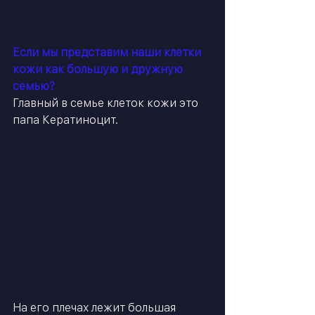
Если мы представим наши клетки 
кожи как большую и дружную 
семью? 
Главный в семье клеток кожи это 
папа Кератиноцит.  
На его плечах лежит большая 