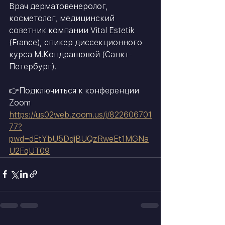
Врач дерматовенеролог, 
косметолог, медицинский 
советник компании Vital Estetik 
(France), спикер диссекционного 
курса М.Кондрашовой (Санкт-
Петербург).
👉Подключиться к конференции 
Zoom
https://us02web.zoom.us/j/822606701
77?
pwd=dEtYbU5DdjBUQzRweEt1MGNa
U2FqUT09