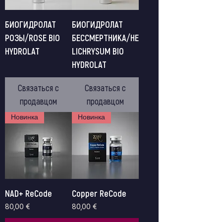
БИОГИДРОЛАТ
БИОГИДРОЛАТ
РОЗЫ/ROSE BIO
БЕССМЕРТНИКА/HE
HYDROLAT
LICHRYSUM BIO
HYDROLAT
Связаться с
Связаться с
продавцом
продавцом
Новинка
Новинка
NAD+ ReCode
Copper ReCode
Цена
Цена
80,00 €
80,00 €