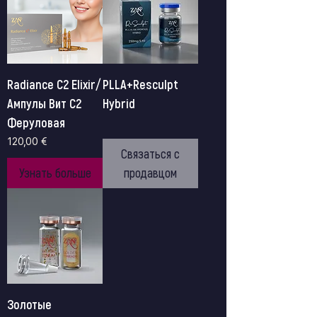
Radiance C2 Elixir/
PLLA+Resculpt
Ампулы Вит С2
Hybrid
Феруловая
Цена
120,00 €
Связаться с
Узнать больше
продавцом
Золотые