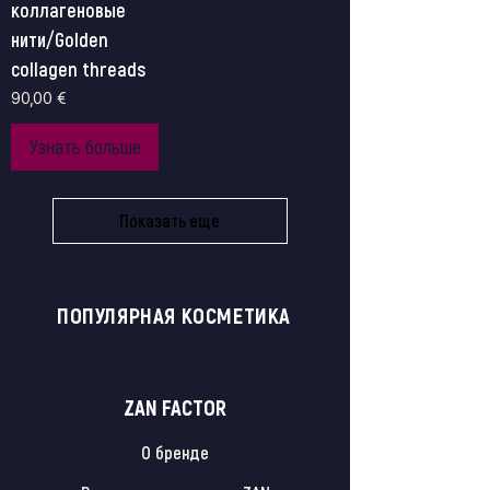
коллагеновые
нити/Golden
collagen threads
Цена
90,00 €
Узнать больше
Показать еще
ПОПУЛЯРНАЯ КОСМЕТИКА
ZAN FACTOR
О бренде